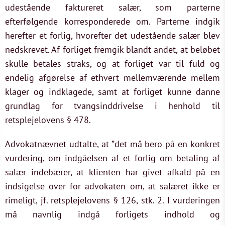
udestående faktureret salær, som parterne
efterfølgende korresponderede om. Parterne indgik
herefter et forlig, hvorefter det udestående salær blev
nedskrevet. Af forliget fremgik blandt andet, at beløbet
skulle betales straks, og at forliget var til fuld og
endelig afgørelse af ethvert mellemværende mellem
klager og indklagede, samt at forliget kunne danne
grundlag for tvangsinddrivelse i henhold til
retsplejelovens § 478.
Advokatnævnet udtalte, at ”det må bero på en konkret
vurdering, om indgåelsen af et forlig om betaling af
salær indebærer, at klienten har givet afkald på en
indsigelse over for advokaten om, at salæret ikke er
rimeligt, jf. retsplejelovens § 126, stk. 2. I vurderingen
må navnlig indgå forligets indhold og