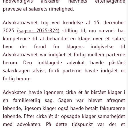
nødvendigvis afskærer nævnets efterfølgende
prøvelse af salærets rimelighed.
Advokatnævnet tog ved kendelse af 15. december
2025
(sagsnr. 2025-824)
stilling til, om nævnet har
kompetence til at behandle en klage over et salær,
hvor der forud for klagens indgivelse til
Advokatnævnet var indgået et forlig mellem parterne
herom. Den indklagede advokat havde påstået
salærklagen afvist, fordi parterne havde indgået et
forlig herom.
Advokaten havde igennem cirka ét år bistået klager i
en familieretlig sag. Sagen var blevet afregnet
løbende, ligesom klager også havde betalt fakturaerne
løbende. Efter cirka ét år opsagde klager samarbejdet
med advokaten. På dette tidspunkt var der et