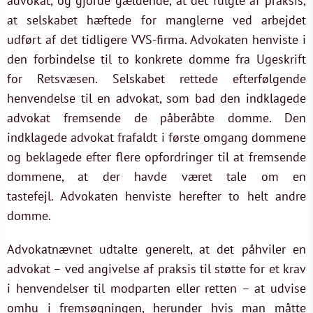
advokat, og gjorde gældende, at det fulgte af praksis,
at selskabet hæftede for manglerne ved arbejdet
udført af det tidligere VVS-firma. Advokaten henviste i
den forbindelse til to konkrete domme fra Ugeskrift
for Retsvæsen. Selskabet rettede efterfølgende
henvendelse til en advokat, som bad den indklagede
advokat fremsende de påberåbte domme. Den
indklagede advokat frafaldt i første omgang dommene
og beklagede efter flere opfordringer til at fremsende
dommene, at der havde været tale om en
tastefejl. Advokaten henviste herefter to helt andre
domme.
Advokatnævnet udtalte generelt, at det påhviler en
advokat – ved angivelse af praksis til støtte for et krav
i henvendelser til modparten eller retten – at udvise
omhu i fremsøgningen, herunder hvis man måtte