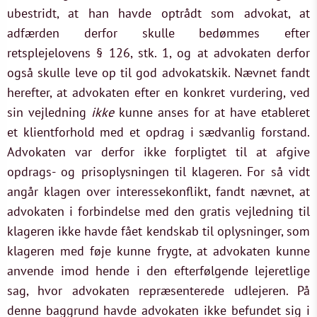
ubestridt, at han havde optrådt som advokat, at
adfærden derfor skulle bedømmes efter
retsplejelovens § 126, stk. 1, og at advokaten derfor
også skulle leve op til god advokatskik. Nævnet fandt
herefter, at advokaten efter en konkret vurdering, ved
sin vejledning
ikke
kunne anses for at have etableret
et klientforhold med et opdrag i sædvanlig forstand.
Advokaten var derfor ikke forpligtet til at afgive
opdrags- og prisoplysningen til klageren. For så vidt
angår klagen over interessekonflikt, fandt nævnet, at
advokaten i forbindelse med den gratis vejledning til
klageren ikke havde fået kendskab til oplysninger, som
klageren med føje kunne frygte, at advokaten kunne
anvende imod hende i den efterfølgende lejeretlige
sag, hvor advokaten repræsenterede udlejeren. På
denne baggrund havde advokaten ikke befundet sig i