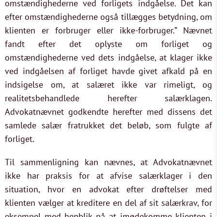
omstændighederne ved forligets indgåelse. Det kan
efter omstændighederne også tillægges betydning, om
klienten er forbruger eller ikke-forbruger.” Nævnet
fandt efter det oplyste om forliget og
omstændighederne ved dets indgåelse, at klager ikke
ved indgåelsen af forliget havde givet afkald på en
indsigelse om, at salæret ikke var rimeligt, og
realitetsbehandlede herefter salærklagen.
Advokatnævnet godkendte herefter med dissens det
samlede salær fratrukket det beløb, som fulgte af
forliget.
Til sammenligning kan nævnes, at Advokatnævnet
ikke har praksis for at afvise salærklager i den
situation, hvor en advokat efter drøftelser med
klienten vælger at kreditere en del af sit salærkrav, for
eksempel med henblik på at imødekomme klienten i