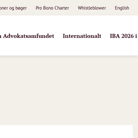
ioner og bøger
Pro Bono Charter
Whistleblower
English
 Advokatsamfundet
Internationalt
IBA 2026 