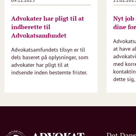
09.12.2025
21.02.202
Advokater har pligt til at
Nyt job
indberette til
dine fo
Advokatsamfundet
Advokats
at have a
Advokatsamfundets tilsyn er til
advokatvi
dels baseret på oplysninger, som
med korr
advokater har pligt til at
kontaktin
indsende inden bestemte frister.
dette sig, 
Det Dan