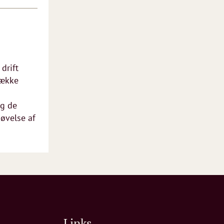
drift
række
g de
døvelse af
Links