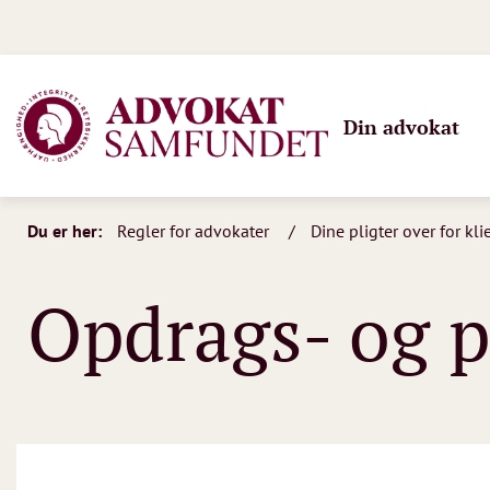
Din advokat
Du er her:
Regler for advokater
Dine pligter over for kl
Opdrags- og p