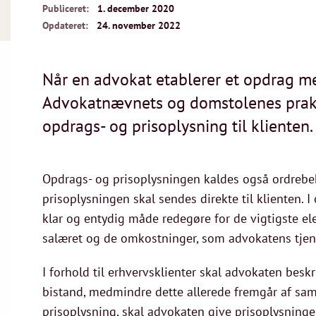
Publiceret:
1. december 2020
Opdateret:
24. november 2022
Når en advokat etablerer et opdrag med
Advokatnævnets og domstolenes praksis
opdrags- og prisoplysning til klienten.
Opdrags- og prisoplysningen kaldes også ordrebek
prisoplysningen skal sendes direkte til klienten.
klar og entydig måde redegøre for de vigtigste e
salæret og de omkostninger, som advokatens tjen
I forhold til erhvervsklienter skal advokaten bes
bistand, medmindre dette allerede fremgår af s
prisoplysning, skal advokaten give prisoplysningen.