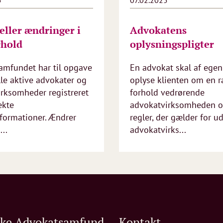
5
07.02.2025
 eller ændringer i
Advokatens
rhold
oplysningspligter
amfundet har til opgave
En advokat skal af egen 
lle aktive advokater og
oplyse klienten om en 
rksomheder registreret
forhold vedrørende
ekte
advokatvirksomheden o
formationer. Ændrer
regler, der gælder for u
...
advokatvirks...
ske Advokatsamfund
Kontakt