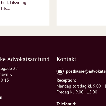
rhed, Tilsyn og
Tils...
ske Advokatsamfund
Kontakt
segade 28
postkasse@advokats
havn K
50 13
Reception:
Mandag-torsdag kl. 9.00 - 
Fredag kl. 9.00 - 15.00
In
Telefontid: