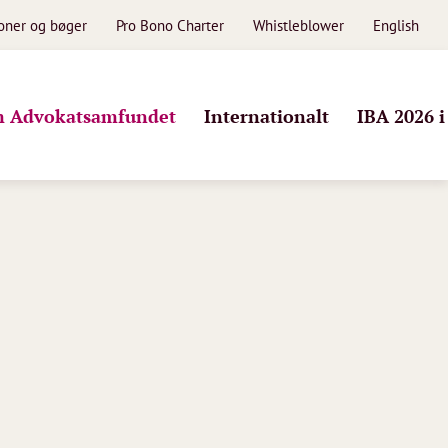
ioner og bøger
Pro Bono Charter
Whistleblower
English
 Advokatsamfundet
Internationalt
IBA 2026 