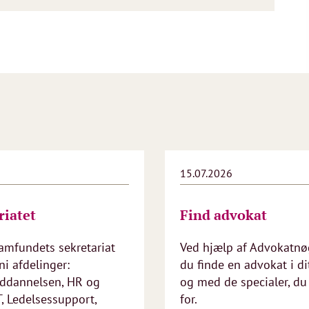
6
15.07.2026
riatet
Find advokat
amfundets sekretariat
Ved hjælp af Advokatnø
ni afdelinger:
du finde en advokat i d
ddannelsen, HR og
og med de specialer, du
T, Ledelsessupport,
for.