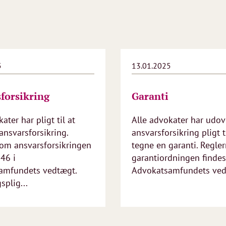
5
13.01.2025
forsikring
Garanti
ater har pligt til at
Alle advokater har udov
ansvarsforsikring.
ansvarsforsikring pligt t
om ansvarsforsikringen
tegne en garanti. Regle
 46 i
garantiordningen findes 
amfundets vedtægt.
Advokatsamfundets vedt
splig...