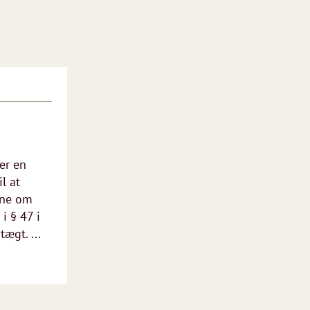
er en
il at
rne om
i § 47 i
ægt. ...