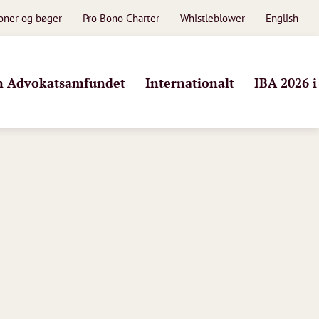
ioner og bøger
Pro Bono Charter
Whistleblower
English
 Advokatsamfundet
Internationalt
IBA 2026 