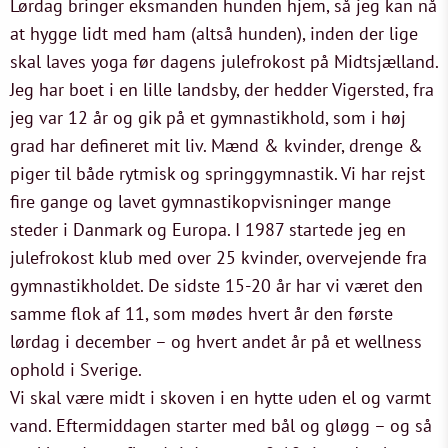
Lørdag bringer eksmanden hunden hjem, så jeg kan nå
at hygge lidt med ham (altså hunden), inden der lige
skal laves yoga før dagens julefrokost på Midtsjælland.
Jeg har boet i en lille landsby, der hedder Vigersted, fra
jeg var 12 år og gik på et gymnastikhold, som i høj
grad har defineret mit liv. Mænd & kvinder, drenge &
piger til både rytmisk og springgymnastik. Vi har rejst
fire gange og lavet gymnastikopvisninger mange
steder i Danmark og Europa. I 1987 startede jeg en
julefrokost klub med over 25 kvinder, overvejende fra
gymnastikholdet. De sidste 15-20 år har vi været den
samme flok af 11, som mødes hvert år den første
lørdag i december – og hvert andet år på et wellness
ophold i Sverige.
Vi skal være midt i skoven i en hytte uden el og varmt
vand. Eftermiddagen starter med bål og gløgg – og så