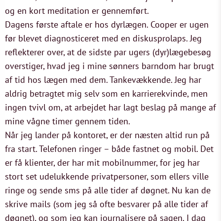
og en kort meditation er gennemført.
Dagens første aftale er hos dyrlægen. Cooper er ugen
før blevet diagnosticeret med en diskusprolaps. Jeg
reflekterer over, at de sidste par ugers (dyr)lægebesøg
overstiger, hvad jeg i mine sønners barndom har brugt
af tid hos lægen med dem. Tankevækkende. Jeg har
aldrig betragtet mig selv som en karrierekvinde, men
ingen tvivl om, at arbejdet har lagt beslag på mange af
mine vågne timer gennem tiden.
Når jeg lander på kontoret, er der næsten altid run på
fra start. Telefonen ringer – både fastnet og mobil. Det
er få klienter, der har mit mobilnummer, for jeg har
stort set udelukkende privatpersoner, som ellers ville
ringe og sende sms på alle tider af døgnet. Nu kan de
skrive mails (som jeg så ofte besvarer på alle tider af
døgnet), og som jeg kan journalisere på sagen. I dag