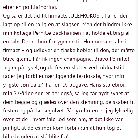
efter en politiafhøring.
Og så er det tid til firmaets JULEFROKOST. I år er der
lagt op til en rolig en af slagsen. Men det hindrer ikke
min kollega Pernille Backhausen i at holde et brag af
en tale. Det er hun forrygende til. Hun omtaler alle i
firmaet – og udlover en flaske bobler til den, der måtte
blive glemt. I år fik ingen champagne. Bravo Pernille!
Jeg er på cykel, og da festen slutter ved midnatstid,
tager jeg forbi et nærliggende festlokale, hvor min
yngste søn på 24 har en DJ-opgave. Hans storebror,
min 27-årige søn er der også, så jeg får nydt synet af
dem begge og glædes over den stemning, de skaber til
festen og på dansegulvet. På cykelturen er jeg lykkelig
over, at de i hvert fald lod som om, at det ikke var
pinligt, at deres mor kom forbi (kun at hun tog et
billede uden at slå blitz fra).