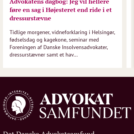
Advokatens dagbog: Jeg vil hellere
føre en sag i Højesteret end ride i et
dressurstævne
Tidlige morgener, vidneforklaring i Helsingør,
fødselsdag og kagekone, seminar med
Foreningen af Danske Insolvensadvokater,
dressurstævner samt et hav...