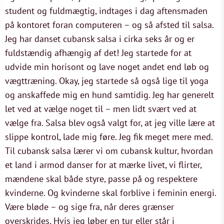
student og fuldmægtig, indtages i dag aftensmaden
på kontoret foran computeren – og så afsted til salsa.
Jeg har danset cubansk salsa i cirka seks år og er
fuldstændig afhængig af det! Jeg startede for at
udvide min horisont og lave noget andet end løb og
vægttræning. Okay, jeg startede så også lige til yoga
og anskaffede mig en hund samtidig. Jeg har generelt
let ved at vælge noget til – men lidt svært ved at
vælge fra. Salsa blev også valgt for, at jeg ville lære at
slippe kontrol, lade mig føre. Jeg fik meget mere med.
Til cubansk salsa lærer vi om cubansk kultur, hvordan
et land i armod danser for at mærke livet, vi flirter,
mændene skal både styre, passe på og respektere
kvinderne. Og kvinderne skal forblive i feminin energi.
Være bløde – og sige fra, når deres grænser
overskrides. Hvis jeg løber en tur eller står i