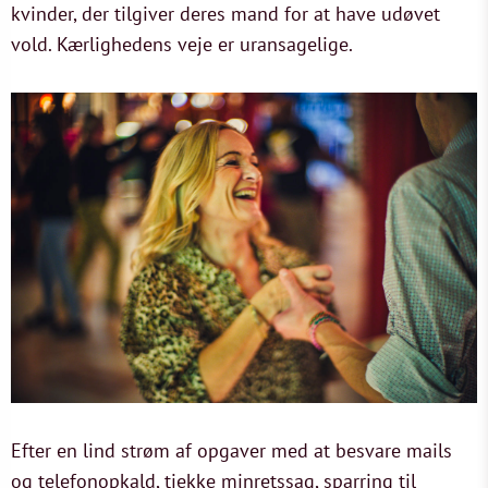
kvinder, der tilgiver deres mand for at have udøvet
vold. Kærlighedens veje er uransagelige.
Efter en lind strøm af opgaver med at besvare mails
og telefonopkald, tjekke minretssag, sparring til