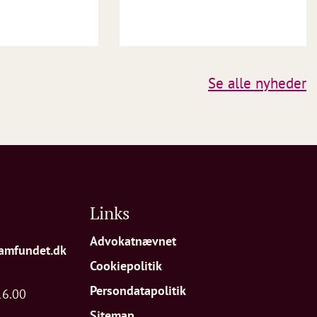
Se alle nyheder
Links
Advokatnævnet
amfundet.dk
Cookiepolitik
Persondatapolitik
16.00
Sitemap