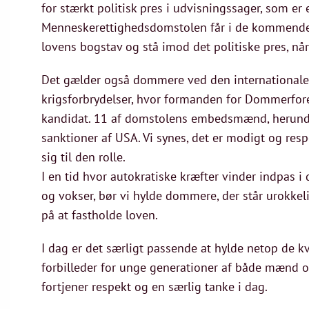
for stærkt politisk pres i udvisningssager, som er
Menneskerettighedsdomstolen får i de kommende år
lovens bogstav og stå imod det politiske pres, n
Det gælder også dommere ved den internationale s
krigsforbrydelser, hvor formanden for Dommerfore
kandidat. 11 af domstolens embedsmænd, herunde
sanktioner af USA. Vi synes, det er modigt og res
sig til den rolle.
I en tid hvor autokratiske kræfter vinder indpas i
og vokser, bør vi hylde dommere, der står urokkel
på at fastholde loven.
I dag er det særligt passende at hylde netop de kv
forbilleder for unge generationer af både mænd o
fortjener respekt og en særlig tanke i dag.