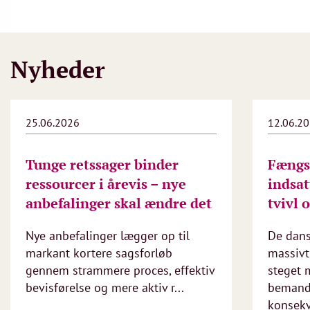
Nyheder
25.06.2026
12.06.2
Tunge retssager binder
Fængsl
ressourcer i årevis – nye
indsat
anbefalinger skal ændre det
tvivl 
Nye anbefalinger lægger op til
De dans
markant kortere sagsforløb
massivt 
gennem strammere proces, effektiv
steget 
bevisførelse og mere aktiv r...
bemandi
konsekv