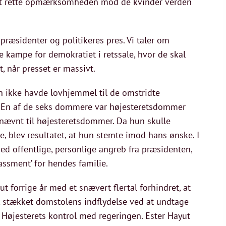
il at rette opmærksomheden mod de kvinder verden
 præsidenter og politikeres pres. Vi taler om
kampe for demokratiet i retssale, hvor de skal
, når presset er massivt.
en ikke havde lovhjemmel til de omstridte
re. En af de seks dommere var højesteretsdommer
nævnt til højesteretsdommer. Da hun skulle
je, blev resultatet, at hun stemte imod hans ønske. I
d offentlige, personlige angreb fra præsidenten,
ssment’ for hendes familie.
t forrige år med et snævert flertal forhindret, at
 stækket domstolens indflydelse ved at undtage
 Højesterets kontrol med regeringen. Ester Hayut