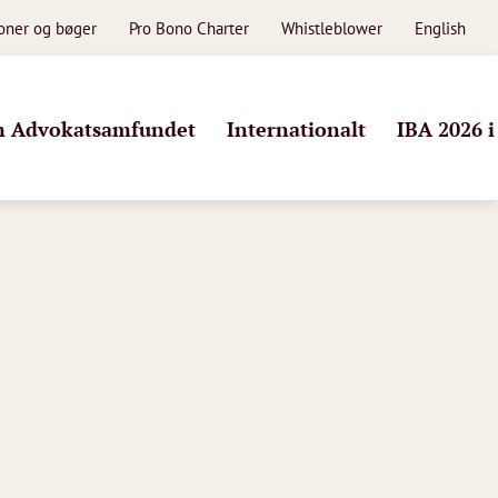
ioner og bøger
Pro Bono Charter
Whistleblower
English
 Advokatsamfundet
Internationalt
IBA 2026 