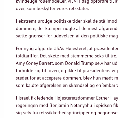
kvindelige rollemodeller, vil vi i dag opfordre t
over, som beskytter vores retsstater.
I ekstremt urolige politiske tider skal de stå imod
dommere, der kæmper nogle af de mest afgørende 
sætte grænser for udøvelsen af den politiske magt
For nylig afgjorde USA’s Højesteret, at præsident
toldtariffer. Det skete med stemmerne seks til t
Amy Coney Barrett, som Donald Trump selv har ud
forholde sig til loven, og ikke til præsidentens vil
stedet for at acceptere dommen, blev hun mødt me
som kaldte afgørelsen en skændsel og en ‘embarra
I Israel fik ledende Højesteretsdommer Esther Hayu
regeringen med Benjamin Netanyahu i spidsen fik
sig selv fra retssikkerhedsprincipper og begrænse