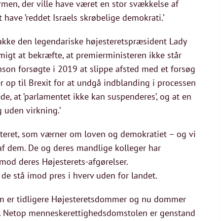
formen, der ville have været en stor svækkelse af
 have ’reddet Israels skrøbelige demokrati.’
 takke den legendariske højesteretspræsident Lady
 at bekræfte, at premierministeren ikke står
son forsøgte i 2019 at slippe afsted med et forsøg
r op til Brexit for at undgå indblanding i processen
, at ’parlamentet ikke kan suspenderes’, og at en
g uden virkning.’
steret, som værner om loven og demokratiet – og vi
e af dem. De og deres mandlige kolleger har
 mod deres Højesterets-afgørelser.
 de stå imod pres i hverv uden for landet.
om er tidligere Højesteretsdommer og nu dommer
 Netop menneskerettighedsdomstolen er genstand