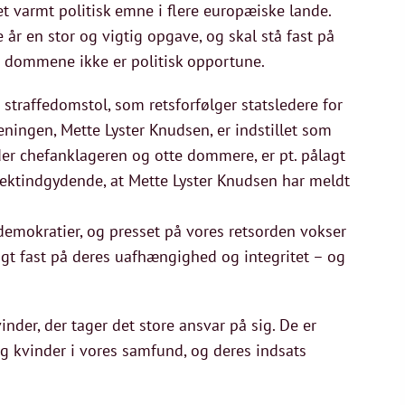
 et varmt politisk emne i flere europæiske lande.
 en stor og vigtig opgave, og skal stå fast på
år dommene ikke er politisk opportune.
traffedomstol, som retsforfølger statsledere for
ningen, Mette Lyster Knudsen, er indstillet som
r chefanklageren og otte dommere, er pt. pålagt
pektindgydende, at Mette Lyster Knudsen har meldt
 demokratier, og presset på vores retsorden vokser
igt fast på deres uafhængighed og integritet – og
inder, der tager det store ansvar på sig. De er
g kvinder i vores samfund, og deres indsats