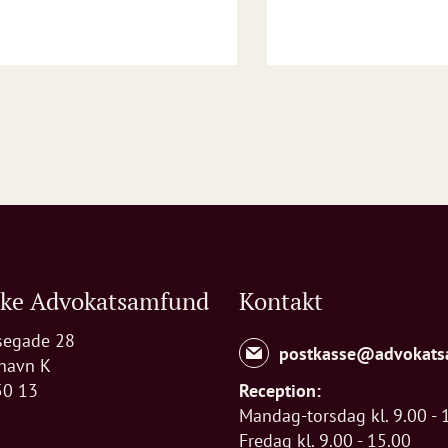
ske Advokatsamfund
Kontakt
segade 28
postkasse@advokats
havn K
50 13
Reception:
Mandag-torsdag kl. 9.00 - 
Fredag kl. 9.00 - 15.00