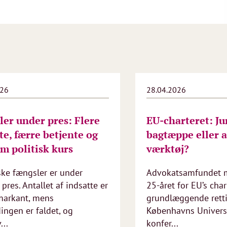
026
28.04.2026
er under pres: Flere
EU‑charteret: Ju
te, færre betjente og
bagtæppe eller a
om politisk kurs
værktøj?
ke fængsler er under
Advokatsamfundet 
pres. Antallet af indsatte er
25‑året for EU’s cha
markant, mens
grundlæggende rett
ngen er faldet, og
Københavns Univers
...
konfer...