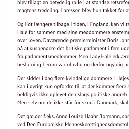
blev tillagt en betydelig rolle i at standse retsre
magtens tredeling. I pressen blev hun takket for at
Og lidt længere tilbage i tiden, i England, kan vi
Hale for sammen med sine meddommere enstemmigt
over loven. Daværende premierminister Boris John
på at suspendere det britiske parlament i fem uge
fra parlamentsmedlemmer. Men Lady Hale erklærede
beslutning herom var ’ulovlig og derfor ugyldig o
Der sidder i dag flere kvindelige dommere i Høje
kan i øvrigt kun opfordre til, at der kommer fler
heldigvis ikke oplevet den slags politiske angreb
Men selv om de ikke står for skud i Danmark, skal
Det gælder f.eks. Anne Louise Haahr Bormann, s
ved Den Europæiske Menneskerettighedsdomstol.