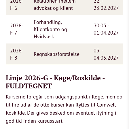
2026-
Relationen mellem
22. -
F-6
advokat og klient
23.02.2027
Forhandling,
2026-
30.03 -
Klientkonto og
F-7
01.04.2027
Hvidvask
2026-
03. -
Regnskabsforståelse
F-8
04.05.2027
Linje 2026-G - Køge/Roskilde -
FULDTEGNET
Kurserne foregår som udgangspunkt i Køge, men op
til fire ud af de otte kurser kan flyttes til Comwell
Roskilde. Der gives besked om eventuel flytning i
god tid inden kursusstart.