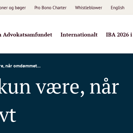
ioner og bøger
Pro Bono Charter
Whistleblower
English
 Advokatsamfundet
Internationalt
IBA 2026 
re, når omdømmet...
 kun være, når
vt