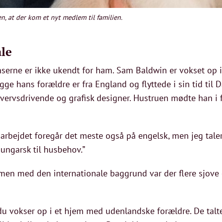
n, at der kom et nyt medlem til familien.
ale
nserne er ikke ukendt for ham. Sam Baldwin er vokset op 
 hans forældre er fra England og flyttede i sin tid til D
ervsdrivende og grafisk designer. Hustruen mødte han i f
 arbejdet foregår det meste også på engelsk, men jeg tal
ungarsk til husbehov.”
men med den internationale baggrund var der flere sjove e
 du vokser op i et hjem med udenlandske forældre. De tal