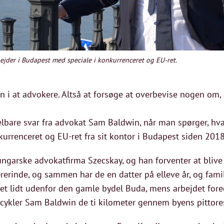
jder i Budapest med speciale i konkurrenceret og EU-ret.
n i at advokere. Altså at forsøge at overbevise nogen om, 
lbare svar fra advokat Sam Baldwin, når man spørger, hva
urrenceret og EU-ret fra sit kontor i Budapest siden 201
ungarske advokatfirma Szecskay, og han forventer at blive
erinde, og sammen har de en datter på elleve år, og famil
et lidt udenfor den gamle bydel Buda, mens arbejdet fore
 cykler Sam Baldwin de ti kilometer gennem byens pittores