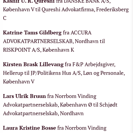
Kashif U. R. Qureshi
fra DANSKE BANK A/S,
København V til Qureshi Advokatfirma, Frederiksberg
C
Katrine Tams Gildberg
fra ACCURA
ADVOKATPARTNERSELSKAB, Nordhavn til
RISKPOINT A/S, København K
Kirsten Brask Lillevang
fra F&P Arbejdsgiver,
Hellerup til JP/Politikens Hus A/S, Løn og Personale,
København V
Lars Ulrik Bruun
fra Norrbom Vinding
Advokatpartnerselskab, København Ø til Schjødt
Advokatpartnerselskab, Nordhavn
Laura Kristine Bosse
fra Norrbom Vinding