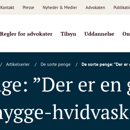
Kontakt
Presse
Nyheder & Medier
Advokaten
Publikat
Regler for advokater
Tilsyn
Uddannelse
Om
Artikelserier
De sorte penge
De sorte penge: ”Der er
nge: ”Der er en
hygge-hvidvask