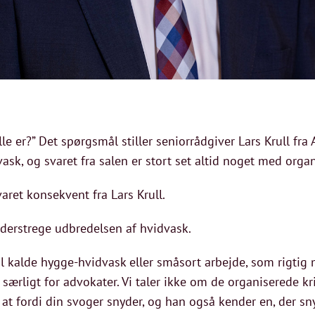
lle er?” Det spørgsmål stiller seniorrådgiver Lars Krull fr
sk, og svaret fra salen er stort set altid noget med organ
svaret konsekvent fra Lars Krull.
nderstrege udbredelsen af hvidvask.
il kalde hygge-hvidvask eller småsort arbejde, som rigtig
særligt for advokater. Vi taler ikke om de organiserede 
 at fordi din svoger snyder, og han også kender en, der sn