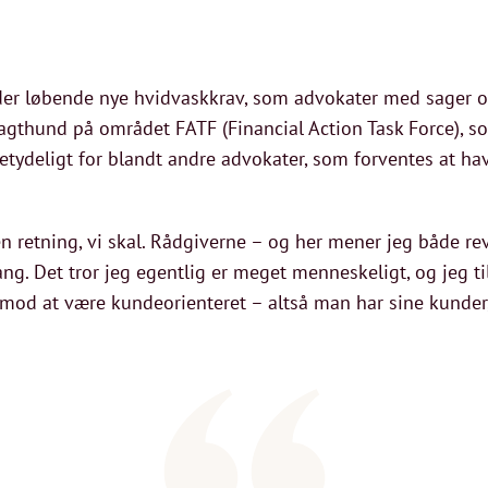
r løbende nye hvidvaskkrav, som advokater med sager om
 vagthund på området FATF (Financial Action Task Force), 
betydeligt for blandt andre advokater, som forventes at ha
den retning, vi skal. Rådgiverne – og her mener jeg både r
g. Det tror jeg egentlig er meget menneskeligt, og jeg ti
r mod at være kundeorienteret – altså man har sine kunder