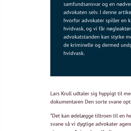
samfundsansvar og en nødven
advokaten selv. I denne artike
hvorfor advokater spiller en 
hvidvask, og vi får nøgleaktør
advokatstanden kan styrke mo
de kriminelle og dermed undgå
hvidvask.
Lars Krull udtaler sig hyppigt til 
dokumentaren Den sorte svane optr
”Det kan ødelægge tiltroen til en h
svane så vi dygtige advokater agere