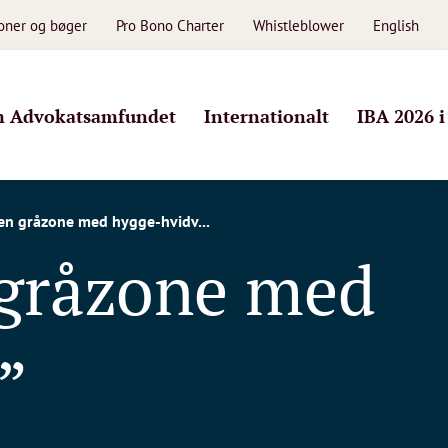
ioner og bøger
Pro Bono Charter
Whistleblower
English
 Advokatsamfundet
Internationalt
IBA 2026 
 en gråzone med hygge-hvidv...
 gråzone med
”