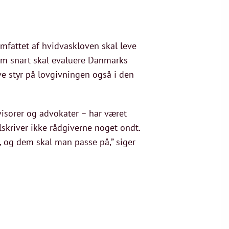
fattet af hvidvaskloven skal leve
som snart skal evaluere Danmarks
ve styr på lovgivningen også i den
evisorer og advokater – har været
lskriver ikke rådgiverne noget ondt.
, og dem skal man passe på,” siger