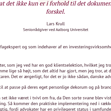
at det ikke kun er i forhold til det dokumen
forskel.
Lars Krull
Seniorrådgiver ved Aalborg Universitet
fagekspert og som indehaver af en investeringsvirksomhe
er, som jeg ved har en god klientselektion, hvilket jeg tror
e lige så højt, som det altid har gjort, men jeg tror, at 
en. Det er ærgerligt, for det er jo ikke sådan, danske adv
t til at passe på deres eget personlige dekorum og på bra
t ikke været i tvivl om fra, da Den sorte svane blev vist
ing. Så kommer den praktiske implementering ned i rækker
igtig, fordi advokater har en privilegeret status i samfun