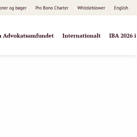
ioner og bøger
Pro Bono Charter
Whistleblower
English
 Advokatsamfundet
Internationalt
IBA 2026 