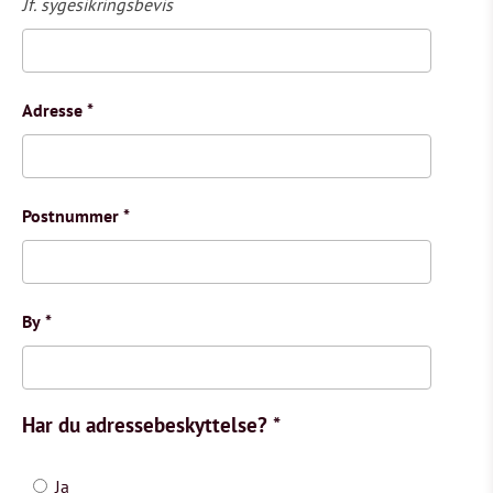
Jf. sygesikringsbevis
Adresse
*
Postnummer
*
By
*
Har du adressebeskyttelse?
*
Ja